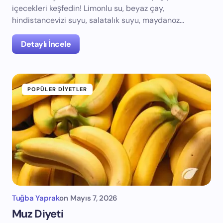
içecekleri keşfedin! Limonlu su, beyaz çay,
hindistancevizi suyu, salatalık suyu, maydanoz…
Detaylı İncele
POPÜLER DIYETLER
Tuğba Yaprak
on
Mayıs 7, 2026
Muz Diyeti