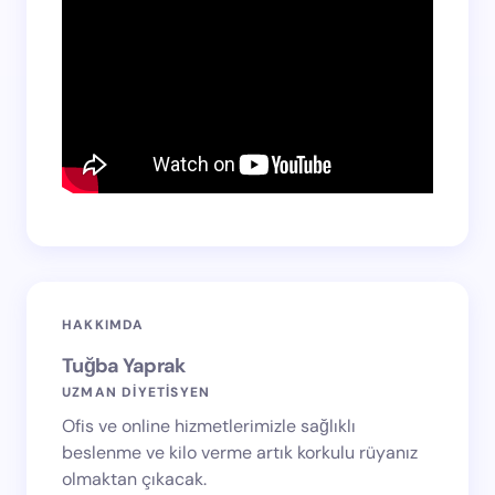
HAKKIMDA
Tuğba Yaprak
UZMAN DİYETİSYEN
Ofis ve online hizmetlerimizle sağlıklı
beslenme ve kilo verme artık korkulu rüyanız
olmaktan çıkacak.