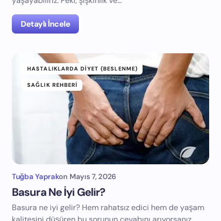
yaşayabiliriz. Peki, şişkinlik ve…
Detaylı İncele
HASTALIKLARDA DIYET (BESLENME)
SAĞLIK REHBERI
Tuğba Yaprak
on
Mayıs 7, 2026
Basura Ne İyi Gelir?
Basura ne iyi gelir? Hem rahatsız edici hem de yaşam
kalitesini düşüren bu sorunun cevabını arıyorsanız,