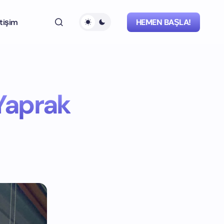
etişim
HEMEN BAŞLA!
Yaprak