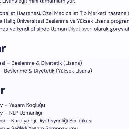
k Lisans eğitimini tamamlamıştır.
pitalist Hastanesi, Özel Medicalist Tıp Merkezi hastane
nda Haliç Üniversitesi Beslenme ve Yüksek Lisans progra
ında ve kendi ofisinde Uzman
Diyetisyen
olarak görev a
r
esi – Beslenme & Diyetetik (Lisans)
 – Beslenme & Diyetetik (Yüksek Lisans)
r
y – Yaşam Koçluğu
y – NLP Uzmanlığı
i – Kardiyoloji Diyetisyenliği Sertifikası
tesi – Sağlıklı Yaşam Sempozyumu