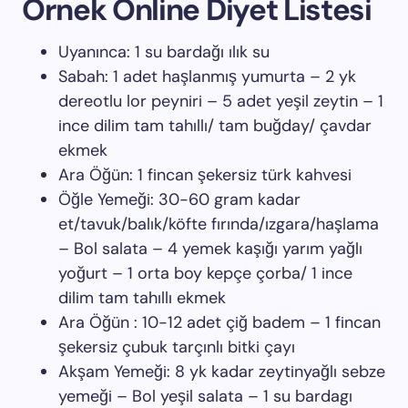
Örnek Online Diyet Listesi
Uyanınca: 1 su bardağı ılık su
Sabah: 1 adet haşlanmış yumurta – 2 yk
dereotlu lor peyniri – 5 adet yeşil zeytin – 1
ince dilim tam tahıllı/ tam buğday/ çavdar
ekmek
Ara Öğün: 1 fincan şekersiz türk kahvesi
Öğle Yemeği: 30-60 gram kadar
et/tavuk/balık/köfte fırında/ızgara/haşlama
– Bol salata – 4 yemek kaşığı yarım yağlı
yoğurt – 1 orta boy kepçe çorba/ 1 ince
dilim tam tahıllı ekmek
Ara Öğün : 10-12 adet çiğ badem – 1 fincan
şekersiz çubuk tarçınlı bitki çayı
Akşam Yemeği: 8 yk kadar zeytinyağlı sebze
yemeği – Bol yeşil salata – 1 su bardagı