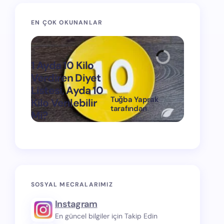
EN ÇOK OKUNANLAR
1 Ayda 10 Kilo
Verdiren Diyet
Listesi, Ayda 10
Tuğba Yaprak
Kilo Verilebilir
1 Ayda 15
tarafından
Mi?
Verdiren
on
Mart 11, 2024
SOSYAL MECRALARIMIZ
Instagram
En güncel bilgiler için Takip Edin