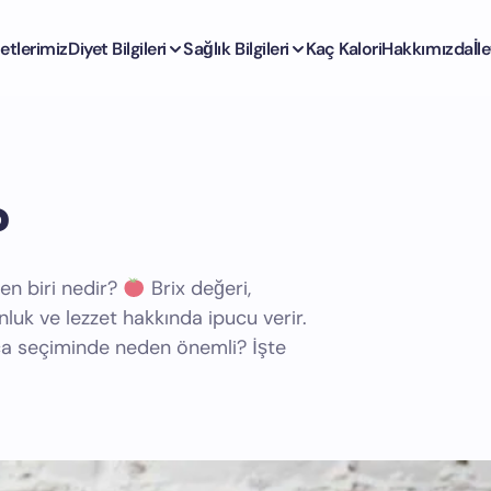
etlerimiz
Diyet Bilgileri
Sağlık Bilgileri
Kaç Kalori
Hakkımızda
İl
?
den biri nedir?
Brix değeri,
luk ve lezzet hakkında ipucu verir.
lça seçiminde neden önemli? İşte