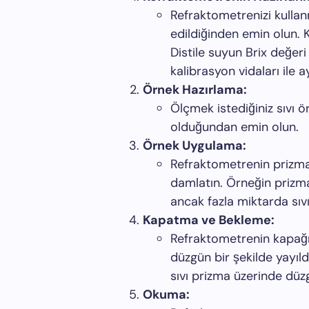
Refraktometrenizi kulla
edildiğinden emin olun. Ka
Distile suyun Brix değer
kalibrasyon vidaları ile a
Örnek Hazırlama:
Ölçmek istediğiniz sıvı 
olduğundan emin olun.
Örnek Uygulama:
Refraktometrenin prizmal
damlatın. Örneğin prizm
ancak fazla miktarda sıv
Kapatma ve Bekleme:
Refraktometrenin kapağı
düzgün bir şekilde yayıld
sıvı prizma üzerinde düzg
Okuma: