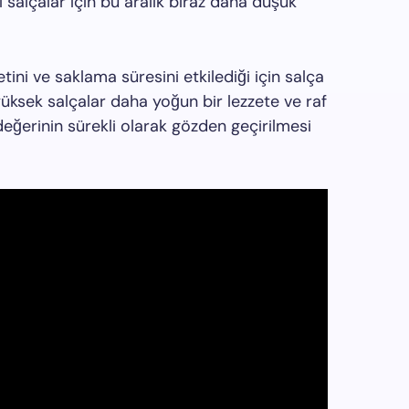
 salçalar için bu aralık biraz daha düşük
zetini ve saklama süresini etkilediği için salça
yüksek salçalar daha yoğun bir lezzete ve raf
değerinin sürekli olarak gözden geçirilmesi