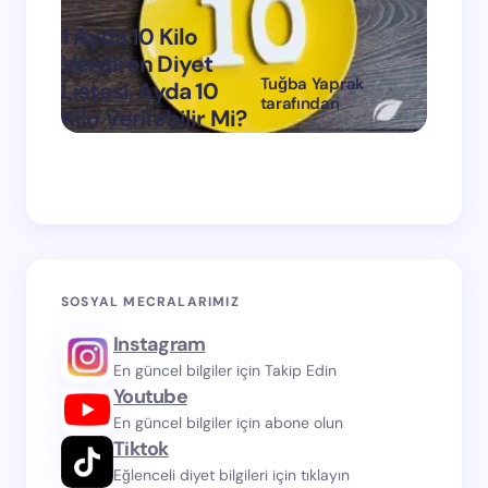
1 Ayda 10 Kilo
Verdiren Diyet
Tuğba Yaprak
Listesi, Ayda 10
1 Ayda
tarafından
Kilo Verilebilir Mi?
Verdi
on
Mart 11, 2024
SOSYAL MECRALARIMIZ
Instagram
En güncel bilgiler için Takip Edin
Youtube
En güncel bilgiler için abone olun
Tiktok
Eğlenceli diyet bilgileri için tıklayın