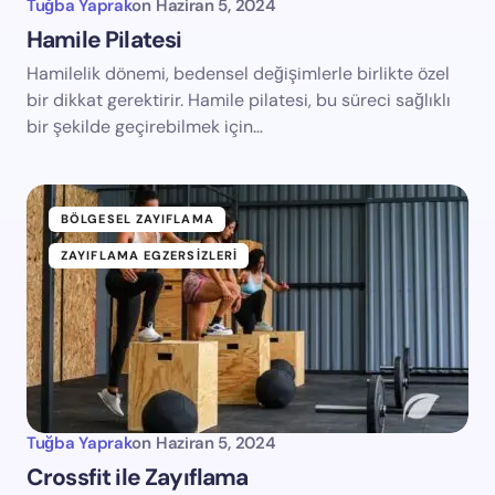
Tuğba Yaprak
on
Haziran 5, 2024
Hamile Pilatesi
Hamilelik dönemi, bedensel değişimlerle birlikte özel
bir dikkat gerektirir. Hamile pilatesi, bu süreci sağlıklı
bir şekilde geçirebilmek için…
BÖLGESEL ZAYIFLAMA
ZAYIFLAMA EGZERSIZLERI
Tuğba Yaprak
on
Haziran 5, 2024
Crossfit ile Zayıflama