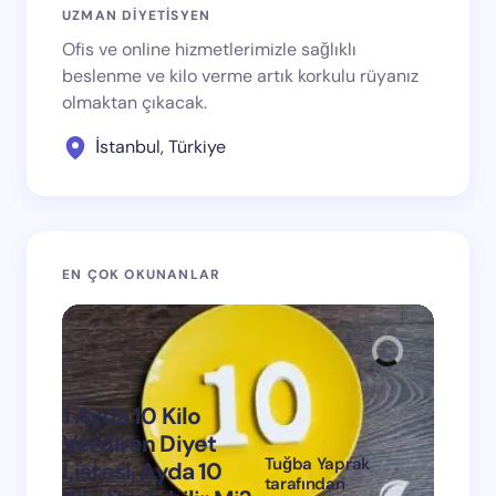
UZMAN DİYETİSYEN
Ofis ve online hizmetlerimizle sağlıklı
beslenme ve kilo verme artık korkulu rüyanız
olmaktan çıkacak.
İstanbul, Türkiye
EN ÇOK OKUNANLAR
1 Ayda 10 Kilo
Verdiren Diyet
Tuğba Yaprak
Listesi, Ayda 10
1 Ayda
tarafından