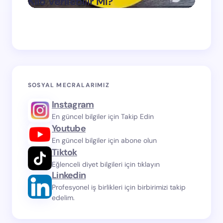
Kilo Verilebilir Mi?
Verdi
on
Mart 11, 2024
SOSYAL MECRALARIMIZ
Instagram
En güncel bilgiler için Takip Edin
Youtube
En güncel bilgiler için abone olun
Tiktok
Eğlenceli diyet bilgileri için tıklayın
Linkedin
Profesyonel iş birlikleri için birbirimizi takip
edelim.