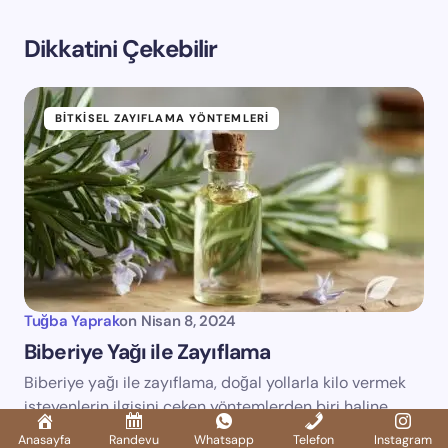
Dikkatini Çekebilir
BITKISEL ZAYIFLAMA YÖNTEMLERI
Tuğba Yaprak
on
Nisan 8, 2024
Biberiye Yağı ile Zayıflama
Biberiye yağı ile zayıflama, doğal yollarla kilo vermek
isteyenlerin ilgisini çeken yöntemlerden biri haline
geldi. Metabolizmayı hızlandırıcı…
Anasayfa
Randevu
Whatsapp
Telefon
Instagram