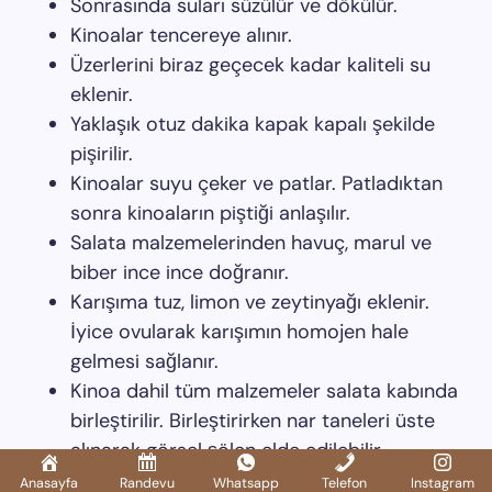
Sonrasında suları süzülür ve dökülür.
Kinoalar tencereye alınır.
Üzerlerini biraz geçecek kadar kaliteli su
eklenir.
Yaklaşık otuz dakika kapak kapalı şekilde
pişirilir.
Kinoalar suyu çeker ve patlar. Patladıktan
sonra kinoaların piştiği anlaşılır.
Salata malzemelerinden havuç, marul ve
biber ince ince doğranır.
Karışıma tuz, limon ve zeytinyağı eklenir.
İyice ovularak karışımın homojen hale
gelmesi sağlanır.
Kinoa dahil tüm malzemeler salata kabında
birleştirilir. Birleştirirken nar taneleri üste
alınarak görsel şölen elde edilebilir.
Anasayfa
Randevu
Whatsapp
Telefon
Instagram