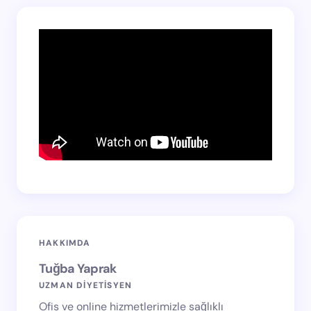
HAKKIMDA
Tuğba Yaprak
UZMAN DİYETİSYEN
Ofis ve online hizmetlerimizle sağlıklı