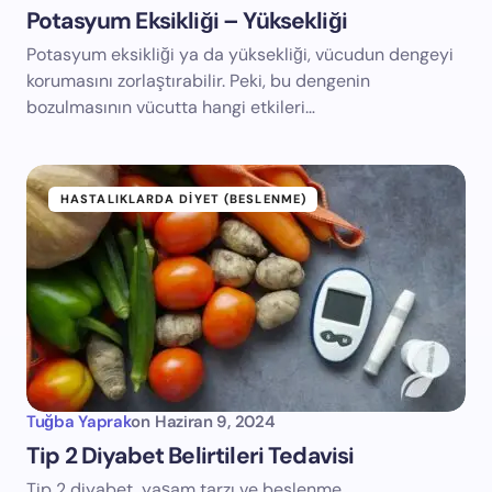
Potasyum Eksikliği – Yüksekliği
Potasyum eksikliği ya da yüksekliği, vücudun dengeyi
korumasını zorlaştırabilir. Peki, bu dengenin
bozulmasının vücutta hangi etkileri…
HASTALIKLARDA DIYET (BESLENME)
Tuğba Yaprak
on
Haziran 9, 2024
Tip 2 Diyabet Belirtileri Tedavisi
Tip 2 diyabet, yaşam tarzı ve beslenme