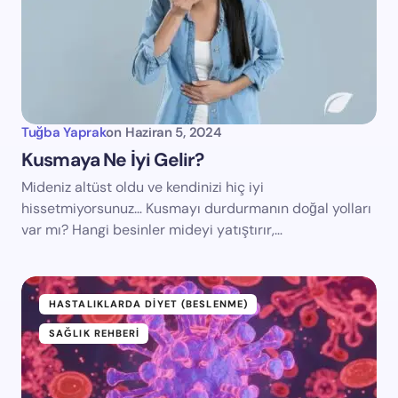
Tuğba Yaprak
on
Haziran 5, 2024
Kusmaya Ne İyi Gelir?
Mideniz altüst oldu ve kendinizi hiç iyi
hissetmiyorsunuz… Kusmayı durdurmanın doğal yolları
var mı? Hangi besinler mideyi yatıştırır,…
HASTALIKLARDA DIYET (BESLENME)
SAĞLIK REHBERI