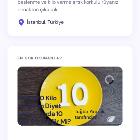
beslenme ve kilo verme artık korkulu rüyanız
olmaktan çıkacak.
İstanbul, Türkiye
EN ÇOK OKUNANLAR
1 Ayda 10 Kilo
Verdiren Diyet
Tuğba Yaprak
Listesi, Ayda 10
1 Ayda
tarafından
Kilo Verilebilir Mi?
Verdi
on
Mart 11, 2024