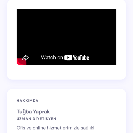
HAKKIMDA
Tuğba Yaprak
UZMAN DİYETİSYEN
Ofis ve online hizmetlerimizle sağlıklı