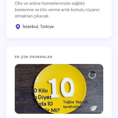
Ofis ve online hizmetlerimizle sağlıklı
beslenme ve kilo verme artık korkulu rüyanız
olmaktan çıkacak.
İstanbul, Türkiye
EN ÇOK OKUNANLAR
1 Ayda 10 Kilo
Verdiren Diyet
Tuğba Yaprak
Listesi, Ayda 10
1 Ayda
tarafından
Kilo Verilebilir Mi?
Verdi
on
Mart 11, 2024