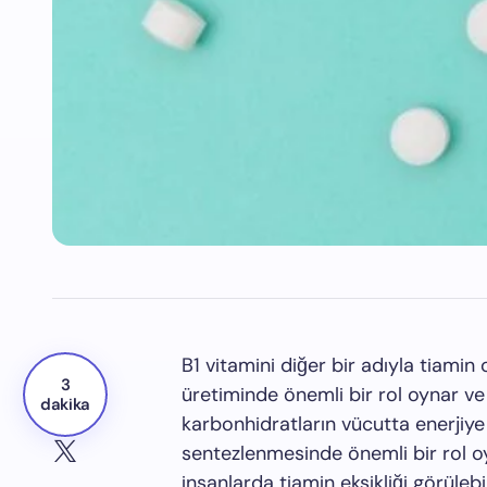
B1 vitamini diğer bir adıyla tiamin 
3
üretiminde önemli bir rol oynar ve s
dakika
karbonhidratların vücutta enerjiy
sentezlenmesinde önemli bir rol oy
insanlarda tiamin eksikliği görülebil