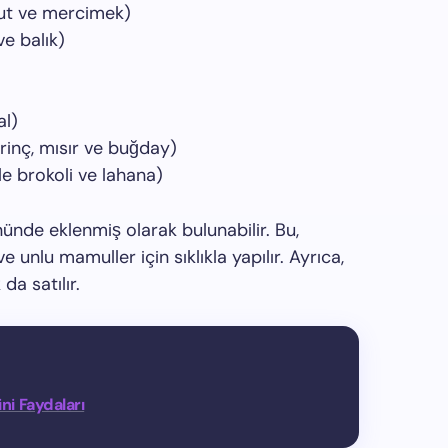
ohut ve mercimek)
ve balık)
al)
pirinç, mısır ve buğday)
kle brokoli ve lahana)
nünde eklenmiş olarak bulunabilir. Bu,
 ve unlu mamuller için sıklıkla yapılır. Ayrıca,
da satılır.
ni Faydaları