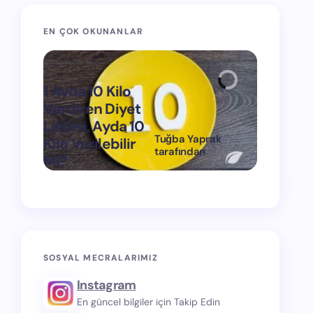
EN ÇOK OKUNANLAR
1 Ayda 10 Kilo
Verdiren Diyet
Listesi, Ayda 10
Tuğba Yaprak
Kilo Verilebilir
1 Ayda 15
tarafından
Mi?
Verdiren
on
Mart 11, 2024
SOSYAL MECRALARIMIZ
Instagram
En güncel bilgiler için Takip Edin