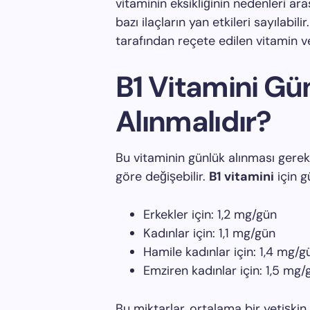
vitaminin eksikliğinin nedenleri ara
bazı ilaçların yan etkileri sayılabilir
tarafından reçete edilen vitamin ve
B1 Vitamini G
Alınmalıdır?
Bu vitaminin günlük alınması gereke
göre değişebilir.
B1 vitamini
için g
Erkekler için: 1,2 mg/gün
Kadınlar için: 1,1 mg/gün
Hamile kadınlar için: 1,4 mg/g
Emziren kadınlar için: 1,5 mg/
Bu miktarlar, ortalama bir yetişkin