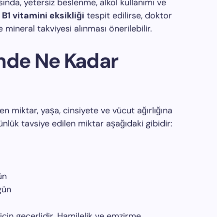
sında, yetersiz beslenme, alkol kullanımı ve
.
B1 vitamini eksikliği
tespit edilirse, doktor
 mineral takviyesi alınması önerilebilir.
ünde Ne Kadar
n miktar, yaşa, cinsiyete ve vücut ağırlığına
ünlük tavsiye edilen miktar aşağıdaki gibidir:
ün
gün
 için geçerlidir. Hamilelik ve emzirme