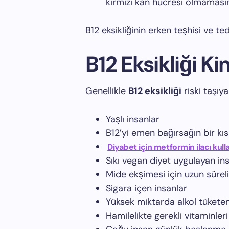
kırmızı kan hücresi olmamasınd
B12 eksikliğinin erken teşhisi ve te
B12 Eksikliği K
Genellikle
B12 eksikliği
riski taşıya
Yaşlı insanlar
B12’yi emen bağırsağın bir kısm
Diyabet için metformin ilacı kull
Sıkı vegan diyet uygulayan in
Mide ekşimesi için uzun süreli
Sigara içen insanlar
Yüksek miktarda alkol tüketen
Hamilelikte gerekli vitaminler