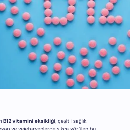
n
B12 vitamini eksikliği
, çeşitli sağlık
 vegan ve vejetaryenlerde sıkça görülen bu