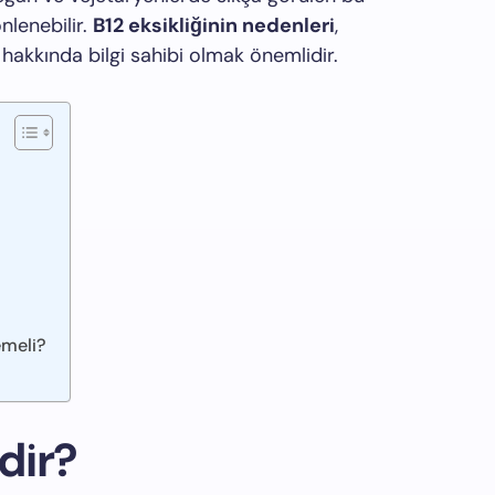
önlenebilir.
B12 eksikliğinin nedenleri
,
hakkında bilgi sahibi olmak önemlidir.
emeli?
dir?