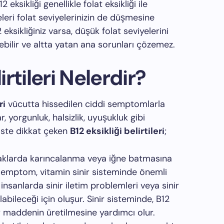
 eksikliği genellikle folat eksikliği ile
eleri folat seviyelerinizin de düşmesine
 eksikliğiniz varsa, düşük folat seviyelerini
ebilir ve altta yatan ana sorunları çözemez.
irtileri Nelerdir?
ri
vücutta hissedilen ciddi semptomlarla
, yorgunluk, halsizlik, uyuşukluk gibi
 İste dikkat çeken
B12 eksikliği belirtileri
;
yaklarda karıncalanma veya iğne batmasına
u semptom, vitamin sinir sisteminde önemli
n insanlarda sinir iletim problemleri veya sinir
abileceği için oluşur. Sinir sisteminde, B12
ir maddenin üretilmesine yardımcı olur.