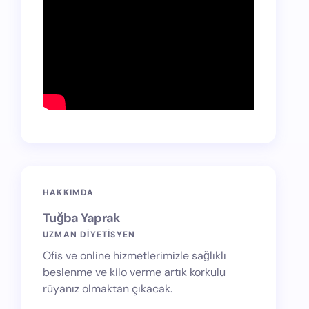
HAKKIMDA
Tuğba Yaprak
UZMAN DİYETİSYEN
Ofis ve online hizmetlerimizle sağlıklı
beslenme ve kilo verme artık korkulu
rüyanız olmaktan çıkacak.