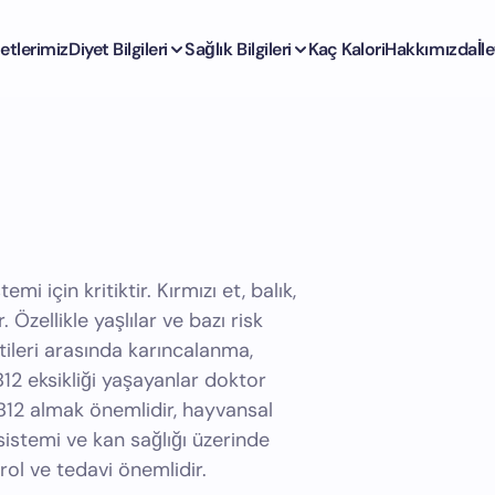
etlerimiz
Diyet Bilgileri
Sağlık Bilgileri
Kaç Kalori
Hakkımızda
İl
mi için kritiktir. Kırmızı et, balık,
Özellikle yaşlılar ve bazı risk
irtileri arasında karıncalanma,
B12 eksikliği yaşayanlar doktor
B12 almak önemlidir, hayvansal
r sistemi ve kan sağlığı üzerinde
rol ve tedavi önemlidir.