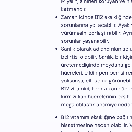
Miyelin, sinirleri koruyan ve h
katmandır.
Zaman içinde B12 eksikliğinden
sorunlarına yol açabilir. Ayak
yürümesini zorlaştırabilir. Ayr
sorunlar yaşanabilir.
Sarılık olarak adlandırılan solu
belirtisi olabilir. Sarılık, bir 
üretemediğinde meydana gelir.
hücreleri, cildin pembemsi re
yoksunsa, cilt soluk görünebili
B12 vitamini, kırmızı kan hücre
kırmızı kan hücrelerinin eksikli
megaloblastik anemiye neden 
B12 vitamini eksikliğine bağlı
hissetmesine neden olabilir. V