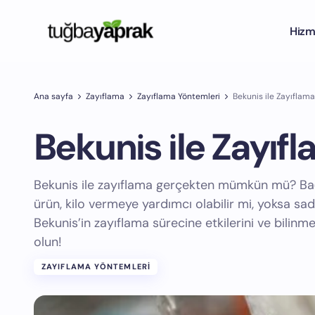
Hizm
Ana sayfa
Zayıflama
Zayıflama Yöntemleri
Bekunis ile Zayıflama
Bekunis ile Zayıf
Bekunis ile zayıflama gerçekten mümkün mü? Bağır
ürün, kilo vermeye yardımcı olabilir mi, yoksa sad
Bekunis’in zayıflama sürecine etkilerini ve bilinm
olun!
ZAYIFLAMA YÖNTEMLERI