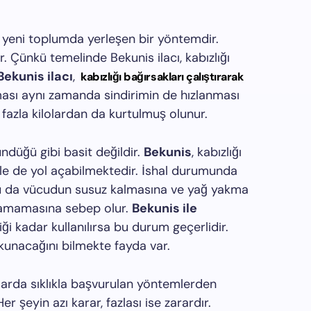
i yeni toplumda yerleşen bir yöntemdir.
Çünkü temelinde Bekunis ilacı, kabızlığı
Bekunis ilacı
,
kabızlığı bağırsakları çalıştırarak
şması aynı zamanda sindirimin de hızlanması
fazla kilolardan da kurtulmuş olunur.
ndüğü gibi basit değildir.
Bekunis
, kabızlığı
shale de yol açabilmektedir. İshal durumunda
 Bu da vücudun susuz kalmasına ve yağ yakma
olamamasına sebep olur.
Bekunis ile
i kadar kullanılırsa bu durum geçerlidir.
kunacağını bilmekte fayda var.
rda sıklıkla başvurulan yöntemlerden
Her şeyin azı karar, fazlası ise zarardır.