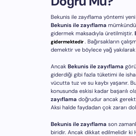
Doğru Mu?
Bekunis ile zayıflama yöntemi yen
Bekunis ile zayıflama
mümkündür. 
gidermek maksadıyla üretilmiştir.
. Bağırsakların çalı
gidermektedir
demektir ve böylece yağ yakılarak 
Ancak
Bekunis ile zayıflama
görü
giderdiği gibi fazla tüketimi ile i
vücutta tuz ve su kaybı yaşanır.
konusunda eskisi kadar başarılı 
zayıflama
doğrudur ancak gerektiğ
Aksi halde faydadan çok zararı do
Bekunis ile zayıflama
son zamanla
biridir. Ancak dikkat edilmelidir ki 