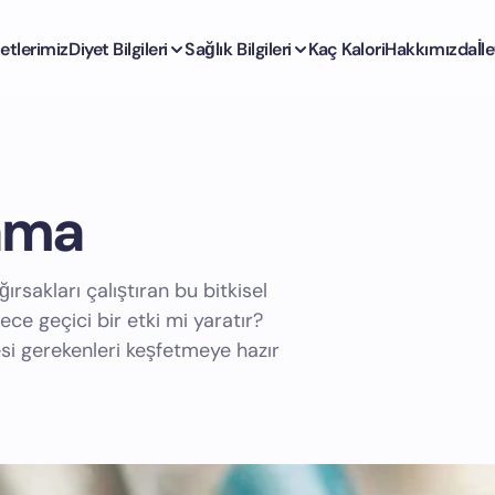
etlerimiz
Diyet Bilgileri
Sağlık Bilgileri
Kaç Kalori
Hakkımızda
İl
lama
sakları çalıştıran bu bitkisel
ece geçici bir etki mi yaratır?
esi gerekenleri keşfetmeye hazır