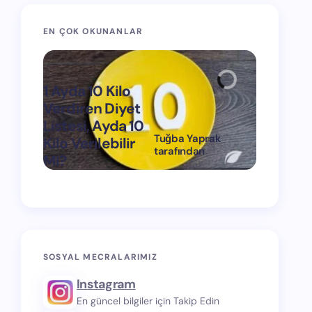
EN ÇOK OKUNANLAR
1 Ayda 10 Kilo
Verdiren Diyet
Listesi, Ayda 10
Tuğba Yaprak
Kilo Verilebilir
1 Ayda 15
tarafından
Mi?
Verdiren
on
Mart 11, 2024
SOSYAL MECRALARIMIZ
Instagram
En güncel bilgiler için Takip Edin