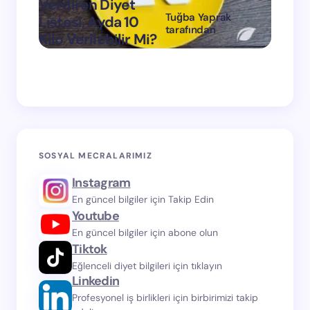
Verdiren Diyet
Tuğba Yaprak
Listesi, Ayda 10
1 Ayda
tarafından
Kilo Verilebilir Mi?
Verdi
on
Mart 11, 2024
SOSYAL MECRALARIMIZ
Instagram
En güncel bilgiler için Takip Edin
Youtube
En güncel bilgiler için abone olun
Tiktok
Eğlenceli diyet bilgileri için tıklayın
Linkedin
Profesyonel iş birlikleri için birbirimizi takip