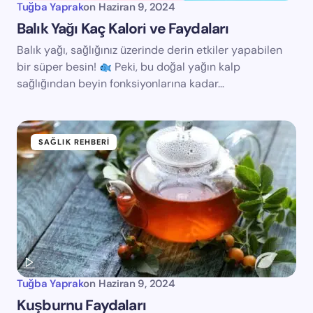
Tuğba Yaprak
on
Haziran 9, 2024
Balık Yağı Kaç Kalori ve Faydaları
Balık yağı, sağlığınız üzerinde derin etkiler yapabilen
bir süper besin!
Peki, bu doğal yağın kalp
sağlığından beyin fonksiyonlarına kadar…
SAĞLIK REHBERI
Tuğba Yaprak
on
Haziran 9, 2024
Kuşburnu Faydaları