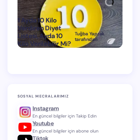
1 Ayda 10 Kilo
Verdiren Diyet
Tuğba Yaprak
Listesi, Ayda 10
1 Ayda
tarafından
Kilo Verilebilir Mi?
Verdi
on
Mart 11, 2024
SOSYAL MECRALARIMIZ
Instagram
En güncel bilgiler için Takip Edin
Youtube
En güncel bilgiler için abone olun
Tiktok