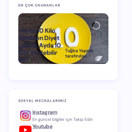
EN ÇOK OKUNANLAR
1 Ayda 10 Kilo
Verdiren Diyet
Listesi, Ayda 10
Tuğba Yaprak
Kilo Verilebilir
1 Ayda 15
tarafından
Mi?
Verdiren
on
Mart 11, 2024
SOSYAL MECRALARIMIZ
Instagram
En güncel bilgiler için Takip Edin
Youtube