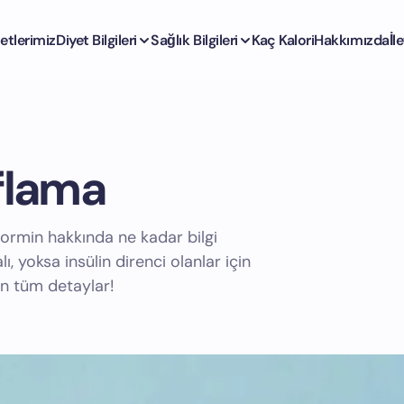
etlerimiz
Diyet Bilgileri
Sağlık Bilgileri
Kaç Kalori
Hakkımızda
İl
ıflama
formin hakkında ne kadar bilgi
, yoksa insülin direnci olanlar için
en tüm detaylar!