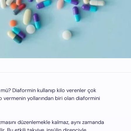
? Diaformin kullanıp kilo verenler çok
o vermenin yollarından biri olan diaformini
zmasını düzenlemekle kalmaz, aynı zamanda
. Bu etkili takviye, insülin direnciyle