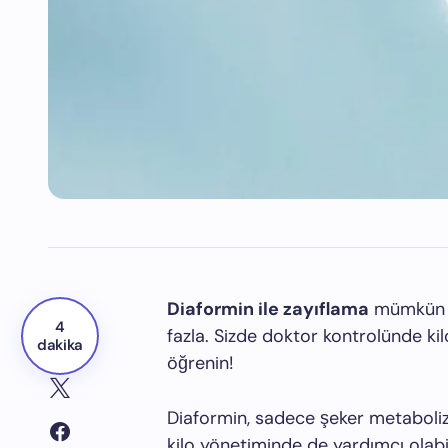
Diaformin ile zayıflama
mümkün mü
4
fazla. Sizde doktor kontrolünde kil
dakika
öğrenin!
Diaformin, sadece şeker metaboli
kilo yönetiminde de yardımcı olabilir