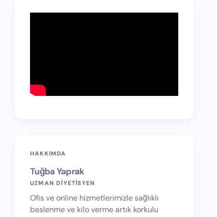
HAKKIMDA
Tuğba Yaprak
UZMAN DİYETİSYEN
Ofis ve online hizmetlerimizle sağlıklı
beslenme ve kilo verme artık korkulu