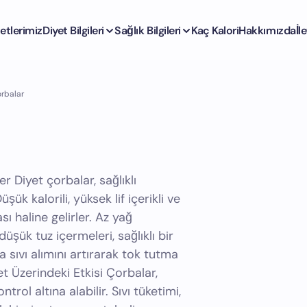
etlerimiz
Diyet Bilgileri
Sağlık Bilgileri
Kaç Kalori
Hakkımızda
İl
orbalar
er Diyet çorbalar, sağlıklı
ük kalorili, yüksek lif içerikli ve
sı haline gelirler. Az yağ
üşük tuz içermeleri, sağlıklı bir
a sıvı alımını artırarak tok tutma
et Üzerindeki Etkisi Çorbalar,
rol altına alabilir. Sıvı tüketimi,