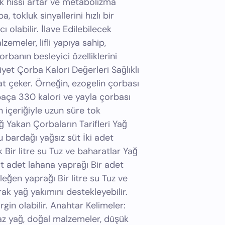
uk hissi artar ve metabolizma
, tokluk sinyallerini hızlı bir
olabilir. İlave Edilebilecek
emeler, lifli yapıya sahip,
rbanın besleyici özelliklerini
iyet Çorba Kalori Değerleri Sağlıklı
at çeker. Örneğin, ezogelin çorbası
 paça 330 kalori ve yayla çorbası
n içeriğiyle uzun süre tok
ağ Yakan Çorbaların Tarifleri Yağ
u bardağı yağsız süt İki adet
 Bir litre su Tuz ve baharatlar Yağ
 adet lahana yaprağı Bir adet
eğen yaprağı Bir litre su Tuz ve
ak yağ yakımını destekleyebilir.
rgin olabilir. Anahtar Kelimeler:
, az yağ, doğal malzemeler, düşük