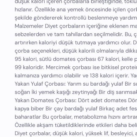
düşük kalori içeren çorbalarla birleştiğinde, tokl
hızlanır. Özellikle ana yemek öncesinde içilen çorba
şekilde göndererek kontrollü beslenmeye yardımcı 
Malzemeler Diyet çorbaların içeriğine eklenen malz
sebzelerden ve tam tahıllardan seçilmelidir. Bu, ço
artırırken kaloriyi düşük tutmaya yardımcı olur. D
çorba seçenekleri, düşük kalorili olmalarıyla dikk
95 kalori, sütlü domates çorbası 67 kalori, kelle
99 kaloridir. Mercimek çorbası ise bitkisel protei
kalmanıza yardımcı olabilir ve 138 kalori içerir. Y
Yakan Yulaf Çorbası: Yarım su bardağı yulaf Bir s
soğan İki yemek kaşığı zeytinyağı Bir diş sarımsak
Yakan Domates Çorbası: Dört adet domates Dört
kapya biber Bir çay bardağı yulaf Birkaç adet fesl
baharatlar Bu çorbalar, metabolizma hızını artırar
Özellikle akşam tüketildiklerinde etkileri daha beli
Diyet çorbalar, düşük kalori, yüksek lif, besleyici