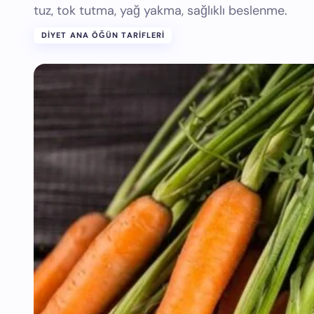
tuz, tok tutma, yağ yakma, sağlıklı beslenme.
DIYET ANA ÖĞÜN TARIFLERI