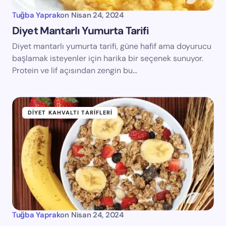
Tuğba Yaprak
on
Nisan 24, 2024
Diyet Mantarlı Yumurta Tarifi
Diyet mantarlı yumurta tarifi, güne hafif ama doyurucu
başlamak isteyenler için harika bir seçenek sunuyor.
Protein ve lif açısından zengin bu…
DIYET KAHVALTI TARIFLERI
Tuğba Yaprak
on
Nisan 24, 2024