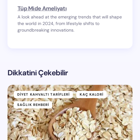
Tüp Mide Ameliyatı
A look ahead at the emerging trends that will shape
the world in 2024, from lifestyle shifts to
groundbreaking innovations.
Dikkatini Çekebilir
DIYET KAHVALTI TARIFLERI
KAÇ KALORI
SAĞLIK REHBERI