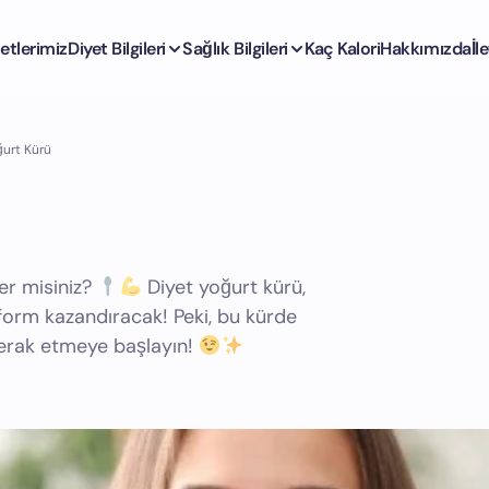
etlerimiz
Diyet Bilgileri
Sağlık Bilgileri
Kaç Kalori
Hakkımızda
İl
ğurt Kürü
ü
er misiniz?
Diyet yoğurt kürü,
 form kazandıracak! Peki, bu kürde
Merak etmeye başlayın!