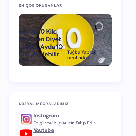
EN ÇOK OKUNANLAR
1 Ayda 10 Kilo
Verdiren Diyet
Listesi, Ayda 10
Tuğba Yaprak
Kilo Verilebilir
1 Ayda 15
tarafından
Mi?
Verdiren
on
Mart 11, 2024
SOSYAL MECRALARIMIZ
Instagram
En güncel bilgiler için Takip Edin
Youtube