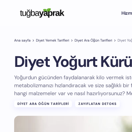
Hizm
Ana sayfa
Diyet Yemek Tarifleri
Diyet Ara Öğün Tarifleri
Diyet Yo
Diyet Yoğurt Kür
Yoğurdun gücünden faydalanarak kilo vermek ist
metabolizmanızı hızlandıracak ve size sağlıklı bir
hangi malzemeler var ve nasıl hazırlıyorsunuz? 
DIYET ARA ÖĞÜN TARIFLERI
ZAYIFLATAN DETOKS