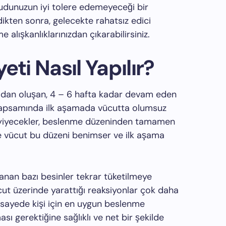
cudunuzun iyi tolere edemeyeceği bir
edikten sonra, gelecekte rahatsız edici
lışkanlıklarınızdan çıkarabilirsiniz.
eti Nasıl Yapılır?
adan oluşan, 4 – 6 hafta kadar devam eden
 kapsamında ilk aşamada vücutta olumsuz
 yiyecekler, beslenme düzeninden tamamen
iyle vücut bu düzeni benimser ve ilk aşama
nan bazı besinler tekrar tüketilmeye
cut üzerinde yarattığı reaksiyonlar çok daha
u sayede kişi için en uygun beslenme
sı gerektiğine sağlıklı ve net bir şekilde