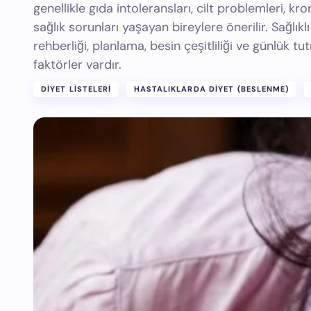
genellikle gıda intoleransları, cilt problemleri, kr
sağlık sorunları yaşayan bireylere önerilir. Sağlık
rehberliği, planlama, besin çeşitliliği ve günlük t
faktörler vardır.
DIYET LISTELERI
HASTALIKLARDA DIYET (BESLENME)