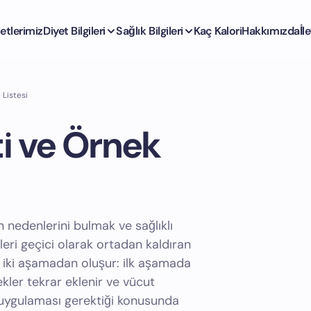
etlerimiz
Diyet Bilgileri
Sağlık Bilgileri
Kaç Kalori
Hakkımızda
İl
 Listesi
i ve Örnek
ın nedenlerini bulmak ve sağlıklı
eri geçici olarak ortadan kaldıran
n iki aşamadan oluşur: ilk aşamada
cekler tekrar eklenir ve vücut
i uygulaması gerektiği konusunda