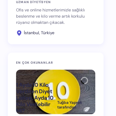
UZMAN DİYETİSYEN
Ofis ve online hizmetlerimizle sağlıklı
beslenme ve kilo verme artık korkulu
rüyanız olmaktan çıkacak.
İstanbul, Türkiye
EN ÇOK OKUNANLAR
1 Ayda 10 Kilo
Verdiren Diyet
Listesi, Ayda 10
Tuğba Yaprak
Kilo Verilebilir
1 Ayda 15
tarafından
Mi?
Verdiren
on
Mart 11, 2024