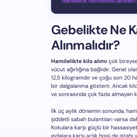
Hamilelikte Yenmemesi Gereken 
Gebelikte Ne K
Alınmalıdır?
Hamilelikte kilo alımı
çok bireyse
vücut ağırlığına bağlıdır. Genel ola
12,5 kilogramdır ve çoğu son 20 ha
bir dalgalanma gösterir. Ancak kilo
ve sonrasında çok fazla almayan ka
İlk üç aylık dönemin sonunda, hamile
şiddetli sabah bulantıları varsa daha
Kokulara karşı güçlü bir hassasiyet,
gıdalara karşı açlık hissi de iştahı v