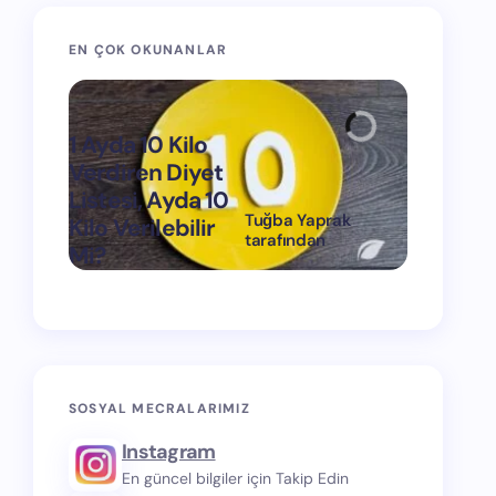
EN ÇOK OKUNANLAR
1 Ayda 10 Kilo
Verdiren Diyet
Listesi, Ayda 10
Tuğba Yaprak
Kilo Verilebilir
1 Ayda 15
tarafından
Mi?
Verdiren
on
Mart 11, 2024
SOSYAL MECRALARIMIZ
Instagram
En güncel bilgiler için Takip Edin