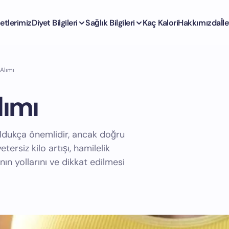
etlerimiz
Diyet Bilgileri
Sağlık Bilgileri
Kaç Kalori
Hakkımızda
İl
 Alımı
lımı
 oldukça önemlidir, ancak doğru
etersiz kilo artışı, hamilelik
mının yollarını ve dikkat edilmesi