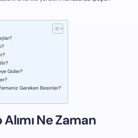
aşlar?
i?
ır?
lir?
eye Gider?
ler?
in Yemeniz Gereken Besinler?
lo Alımı Ne Zaman