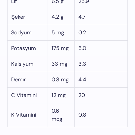
Lif
6.5 g
25.9
Şeker
4.2 g
4.7
Sodyum
5 mg
0.2
Potasyum
175 mg
5.0
Kalsiyum
33 mg
3.3
Demir
0.8 mg
4.4
C Vitamini
12 mg
20
0.6
K Vitamini
0.8
mcg