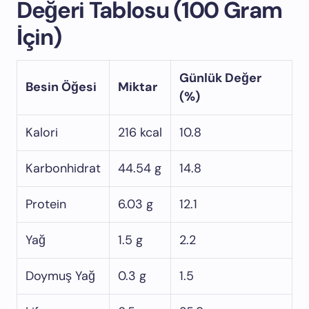
Değeri Tablosu (100 Gram
İçin)
Günlük Değer
Besin Öğesi
Miktar
(%)
Kalori
216 kcal
10.8
Karbonhidrat
44.54 g
14.8
Protein
6.03 g
12.1
Yağ
1.5 g
2.2
Doymuş Yağ
0.3 g
1.5