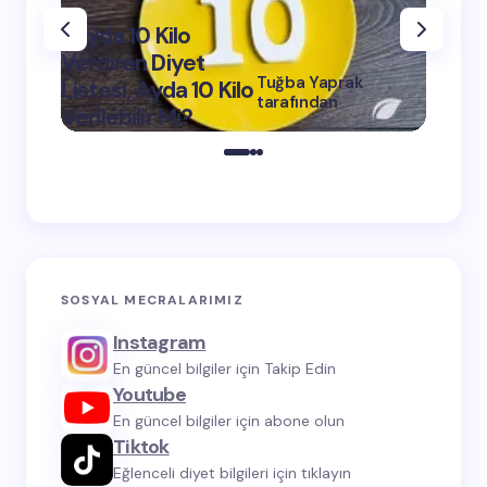
1 Ayda 10 Kilo
Verdiren Diyet
Tuğba Yaprak
Listesi, Ayda 10 Kilo
1 Ayda
tarafından
Verilebilir Mi?
Verdi
on
Mart 11, 2024
SOSYAL MECRALARIMIZ
Instagram
En güncel bilgiler için Takip Edin
Youtube
En güncel bilgiler için abone olun
Tiktok
Eğlenceli diyet bilgileri için tıklayın