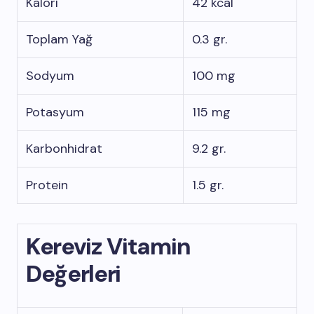
Kalori
42 kcal
Toplam Yağ
0.3 gr.
Sodyum
100 mg
Potasyum
115 mg
Karbonhidrat
9.2 gr.
Protein
1.5 gr.
Kereviz Vitamin
Değerleri