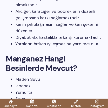
olmaktadır.
Akciğer, karaciğer ve böbreklerin düzenli
çalışmasına katkı sağlamaktadır.
Kanın pıhtılaşmasını sağlar ve kan şekerini
düzenler.
Diyabet vb. hastalıklara karşı korumaktadır.
Yaraların hızlıca iyileşmesine yardımcı olur.
Manganez Hangi
Besinlerde Mevcut?
Maden Suyu
Ispanak
Yumurta
Soya
Yeşil Fasulye
Anasayfa
Randevu
Whatsapp
Telefon
Instagram