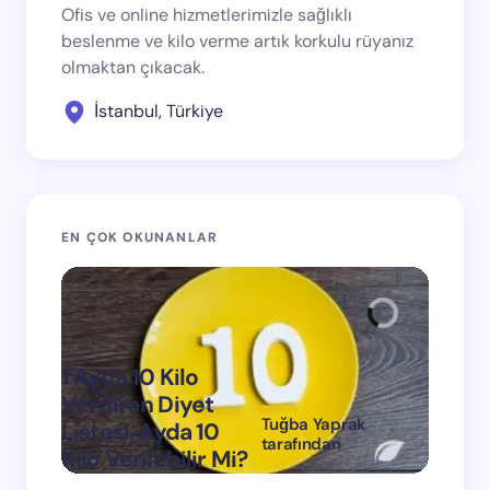
Ofis ve online hizmetlerimizle sağlıklı
beslenme ve kilo verme artık korkulu rüyanız
olmaktan çıkacak.
İstanbul, Türkiye
EN ÇOK OKUNANLAR
1 Ayda 10 Kilo
Verdiren Diyet
Tuğba Yaprak
Listesi, Ayda 10
1 Ayda
tarafından
Kilo Verilebilir Mi?
Verdi
on
Mart 11, 2024