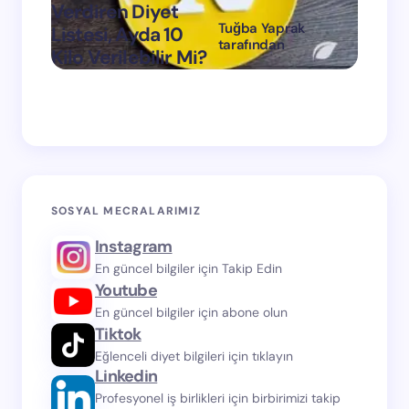
Verdiren Diyet
Tuğba Yaprak
Listesi, Ayda 10
1 Ayda
tarafından
Kilo Verilebilir Mi?
Verdi
on
Mart 11, 2024
SOSYAL MECRALARIMIZ
Instagram
En güncel bilgiler için Takip Edin
Youtube
En güncel bilgiler için abone olun
Tiktok
Eğlenceli diyet bilgileri için tıklayın
Linkedin
Profesyonel iş birlikleri için birbirimizi takip