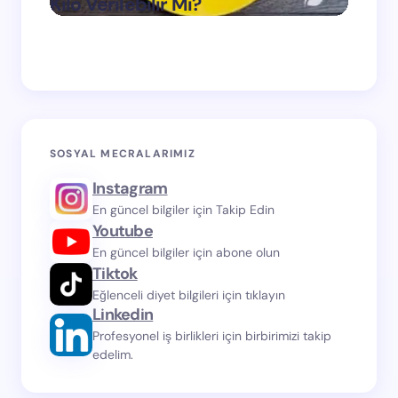
Kilo Verilebilir Mi?
Verdi
on
Mart 11, 2024
SOSYAL MECRALARIMIZ
Instagram
En güncel bilgiler için Takip Edin
Youtube
En güncel bilgiler için abone olun
Tiktok
Eğlenceli diyet bilgileri için tıklayın
Linkedin
Profesyonel iş birlikleri için birbirimizi takip
edelim.