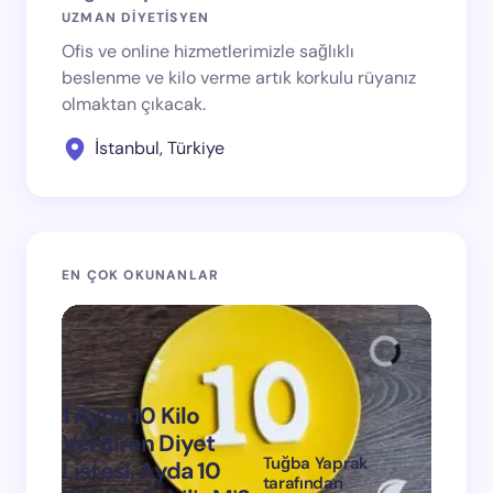
UZMAN DİYETİSYEN
Ofis ve online hizmetlerimizle sağlıklı
beslenme ve kilo verme artık korkulu rüyanız
olmaktan çıkacak.
İstanbul, Türkiye
EN ÇOK OKUNANLAR
1 Ayda 10 Kilo
Verdiren Diyet
Tuğba Yaprak
Listesi, Ayda 10
1 Ayda
tarafından