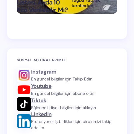
Tuğba Yaprak
Listesi, Ayda 10
1 Ayda
tarafından
Kilo Verilebilir Mi?
Verdi
on
Mart 11, 2024
SOSYAL MECRALARIMIZ
Instagram
En güncel bilgiler için Takip Edin
Youtube
En güncel bilgiler için abone olun
Tiktok
Eğlenceli diyet bilgileri için tıklayın
Linkedin
Profesyonel iş birlikleri için birbirimizi takip
edelim.