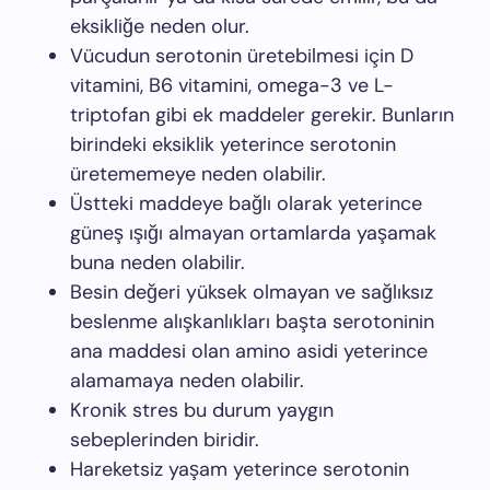
eksikliğe neden olur.
Vücudun serotonin üretebilmesi için D
vitamini, B6 vitamini, omega-3 ve L-
triptofan gibi ek maddeler gerekir. Bunların
birindeki eksiklik yeterince serotonin
üretememeye neden olabilir.
Üstteki maddeye bağlı olarak yeterince
güneş ışığı almayan ortamlarda yaşamak
buna neden olabilir.
Besin değeri yüksek olmayan ve sağlıksız
beslenme alışkanlıkları başta serotoninin
ana maddesi olan amino asidi yeterince
alamamaya neden olabilir.
Kronik stres bu durum yaygın
sebeplerinden biridir.
Hareketsiz yaşam yeterince serotonin