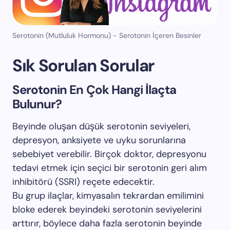
Serotonin (Mutluluk Hormonu) - Serotonin İçeren Besinler
Sık Sorulan Sorular
Serotonin En Çok Hangi İlaçta
Bulunur?
Beyinde oluşan düşük serotonin seviyeleri,
depresyon, anksiyete ve uyku sorunlarına
sebebiyet verebilir. Birçok doktor, depresyonu
tedavi etmek için seçici bir serotonin geri alım
inhibitörü (SSRI) reçete edecektir.
Bu grup ilaçlar, kimyasalın tekrardan emilimini
bloke ederek beyindeki serotonin seviyelerini
arttırır, böylece daha fazla serotonin beyinde