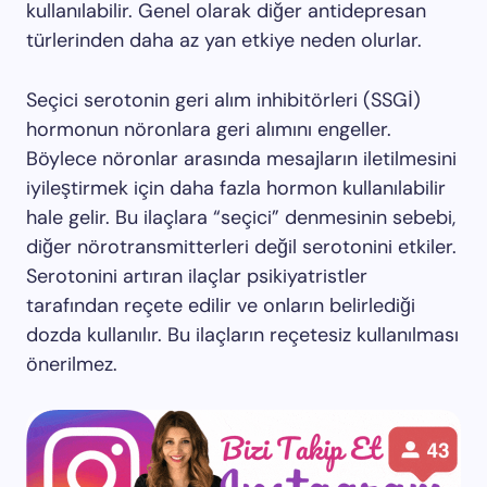
kullanılabilir. Genel olarak diğer antidepresan
türlerinden daha az yan etkiye neden olurlar.
Seçici serotonin geri alım inhibitörleri (SSGİ)
hormonun nöronlara geri alımını engeller.
Böylece nöronlar arasında mesajların iletilmesini
iyileştirmek için daha fazla hormon kullanılabilir
hale gelir. Bu ilaçlara “seçici” denmesinin sebebi,
diğer nörotransmitterleri değil serotonini etkiler.
Serotonini artıran ilaçlar psikiyatristler
tarafından reçete edilir ve onların belirlediği
dozda kullanılır. Bu ilaçların reçetesiz kullanılması
önerilmez.