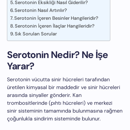
Serotonin Eksikliği Nasıl Giderilir?
Serotonin Nasıl Artırılır?
Serotonin İçeren Besinler Hangileridir?
Serotonin İçeren İlaçlar Hangileridir?
Sık Sorulan Sorular
Serotonin Nedir? Ne İşe
Yarar?
Serotonin vücutta sinir hücreleri tarafından
üretilen kimyasal bir maddedir ve sinir hücreleri
arasında sinyaller gönderir. Kan
trombositlerinde (pıhtı hücreleri) ve merkezi
sinir sisteminin tamamında bulunmasına rağmen
çoğunlukla sindirim sisteminde bulunur.