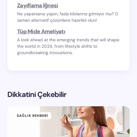
Zayıflama İğnesi
Ne yaparsanız yapın, fazla kilolarınız gitmiyor mu? O
zaman alternatif çözümlere hazırlıklı olun!
Tüp Mide Ameliyatı
A look ahead at the emerging trends that will shape
the world in 2024, from lifestyle shifts to
groundbreaking innovations.
Dikkatini Çekebilir
SAĞLIK REHBERI