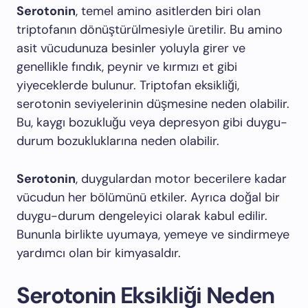
Serotonin
, temel amino asitlerden biri olan
triptofanın dönüştürülmesiyle üretilir. Bu amino
asit vücudunuza besinler yoluyla girer ve
genellikle fındık, peynir ve kırmızı et gibi
yiyeceklerde bulunur. Triptofan eksikliği,
serotonin seviyelerinin düşmesine neden olabilir.
Bu, kaygı bozukluğu veya depresyon gibi duygu-
durum bozukluklarına neden olabilir.
Serotonin
, duygulardan motor becerilere kadar
vücudun her bölümünü etkiler. Ayrıca doğal bir
duygu-durum dengeleyici olarak kabul edilir.
Bununla birlikte uyumaya, yemeye ve sindirmeye
yardımcı olan bir kimyasaldır.
Serotonin Eksikliği Neden