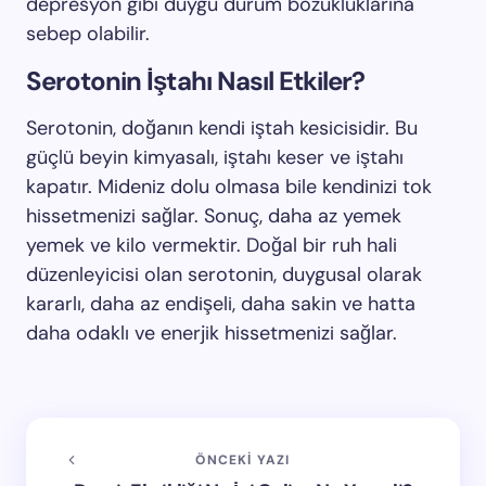
depresyon gibi duygu durum bozukluklarına
sebep olabilir.
Serotonin İştahı Nasıl Etkiler?
Serotonin, doğanın kendi iştah kesicisidir. Bu
güçlü beyin kimyasalı, iştahı keser ve iştahı
kapatır. Mideniz dolu olmasa bile kendinizi tok
hissetmenizi sağlar. Sonuç, daha az yemek
yemek ve kilo vermektir. Doğal bir ruh hali
düzenleyicisi olan serotonin, duygusal olarak
kararlı, daha az endişeli, daha sakin ve hatta
daha odaklı ve enerjik hissetmenizi sağlar.
ÖNCEKI YAZI