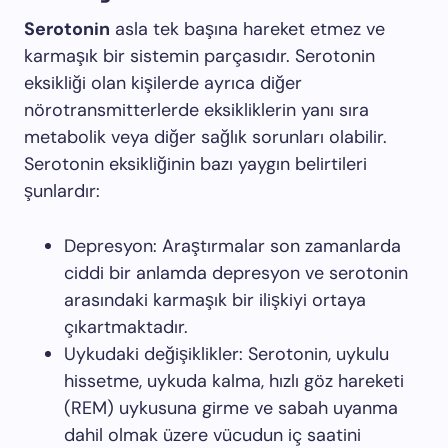
Serotonin
asla tek başına hareket etmez ve
karmaşık bir sistemin parçasıdır. Serotonin
eksikliği olan kişilerde ayrıca diğer
nörotransmitterlerde eksikliklerin yanı sıra
metabolik veya diğer sağlık sorunları olabilir.
Serotonin eksikliğinin bazı yaygın belirtileri
şunlardır:
Depresyon: Araştırmalar son zamanlarda
ciddi bir anlamda depresyon ve serotonin
arasındaki karmaşık bir ilişkiyi ortaya
çıkartmaktadır.
Uykudaki değişiklikler: Serotonin, uykulu
hissetme, uykuda kalma, hızlı göz hareketi
(REM) uykusuna girme ve sabah uyanma
dahil olmak üzere vücudun iç saatini