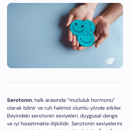
Serotonin
, halk arasında “mutluluk hormonu”
olarak bilinir ve ruh halimizi olumlu yönde etkiler.
Beyindeki serotonin seviyeleri, duygusal denge
ve iyi hissetmekle ilişkilidir. Serotonin seviyelerini