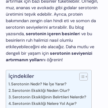
artırmak için bazı besinler tüketilebilir. Örneğin,
muz, ananas ve avokado gibi gıdalar serotonin
üretimini teşvik edebilir. Ayrıca, protein
bakımından zengin olan hindi eti ve somon da
serotonin seviyelerini artırabilir. Bu blog
yazısında,
serotonin içeren besinler
i ve bu
besinlerin ruh halimizi nasıl olumlu
etkileyebileceğini ele alacağız. Daha mutlu ve
dengeli bir yaşam için
serotonin seviyenizi
artırmanın yolları
nı öğrenin!
İçindekiler
Serotonin Nedir? Ne İşe Yarar?
Serotonin Eksikliği Neden Olur?
Serotonin Eksikliğinin Belirtileri Nelerdir?
Serotonin Eksikliği Nelere Yol Açar?