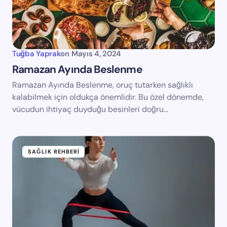
Tuğba Yaprak
on
Mayıs 4, 2024
Ramazan Ayında Beslenme
Ramazan Ayında Beslenme, oruç tutarken sağlıklı
kalabilmek için oldukça önemlidir. Bu özel dönemde,
vücudun ihtiyaç duyduğu besinleri doğru…
SAĞLIK REHBERI