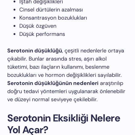
İştah değişiklikleri
Cinsel dürtülerin azalması
Konsantrasyon bozuklukları
Düşük özgüven
Düşük performans
Serotonin düşüklüğü
, çeşitli nedenlerle ortaya
çıkabilir. Bunlar arasında stres, aşırı alkol
tüketimi, bazı ilaçların kullanımı, beslenme
bozuklukları ve hormon değişiklikleri sayılabilir.
Serotonin düşüklüğünün nedenleri
araştırılıp
doğru tedavi yöntemleri uygulanarak önlenebilir
ve düzeyi normal seviyeye çekilebilir.
Serotonin Eksikliği Nelere
Yol Açar?