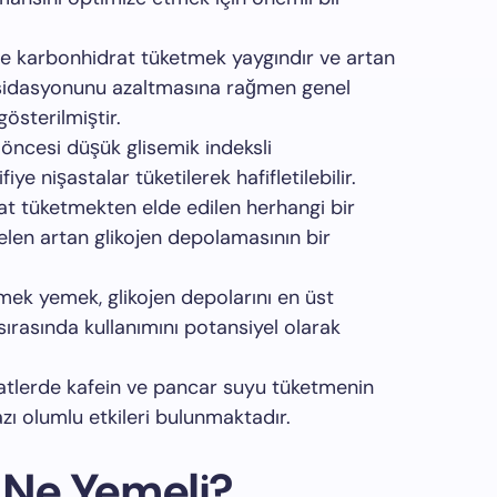
ce karbonhidrat tüketmek yaygındır ve artan
oksidasyonunu azaltmasına rağmen genel
gösterilmiştir.
 öncesi düşük glisemik indeksli
e nişastalar tüketilerek hafifletilebilir.
t tüketmekten elde edilen herhangi bir
en artan glikojen depolamasının bir
ek yemek, glikojen depolarını en üst
ırasında kullanımını potansiyel olarak
atlerde kafein ve pancar suyu tüketmenin
ı olumlu etkileri bulunmaktadır.
Ne Yemeli?