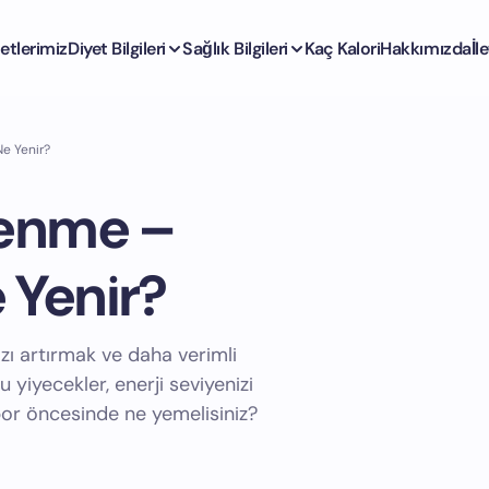
etlerimiz
Diyet Bilgileri
Sağlık Bilgileri
Kaç Kalori
Hakkımızda
İl
e Yenir?
lenme –
 Yenir?
ı artırmak ve daha verimli
yiyecekler, enerji seviyenizi
 spor öncesinde ne yemelisiniz?