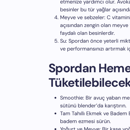
etmenize yardımcı olur. Avoka
besinler bu tür yağlar açısınd
Meyve ve sebzeler
: C vitami
açısından zengin olan meyve v
faydalı olan besinlerdir.
Su
: Spordan önce yeterli mi
ve performansınızı artırmak iç
Spordan Heme
Tüketilebilecek
Smoothie: Bir avuç yaban mers
sütünü blender’da karıştırın.
Tam Tahıllı Ekmek ve Badem Ez
badem ezmesi sürün.
Yoğurt ve Meyve: Bir kase yo