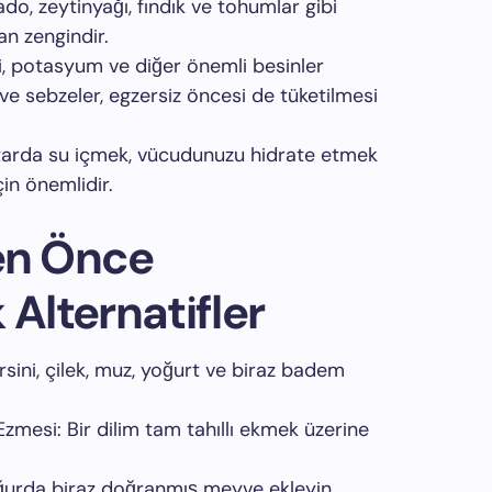
do, zeytinyağı, fındık ve tohumlar gibi
an zengindir.
ni, potasyum ve diğer önemli besinler
e sebzeler, egzersiz öncesi de tüketilmesi
ktarda su içmek, vücudunuzu hidrate etmek
in önemlidir.
n Önce
 Alternatifler
ini, çilek, muz, yoğurt ve biraz badem
mesi: Bir dilim tam tahıllı ekmek üzerine
ğurda biraz doğranmış meyve ekleyin.