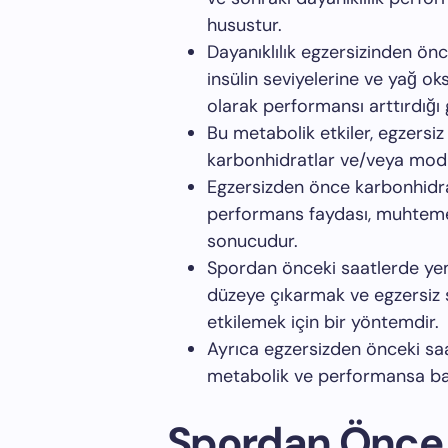
husustur.
Dayanıklılık egzersizinden ön
insülin seviyelerine ve yağ 
olarak performansı arttırdığı 
Bu metabolik etkiler, egzersiz
karbonhidratlar ve/veya modifiy
Egzersizden önce karbonhidra
performans faydası, muhtemel
sonucudur.
Spordan önceki saatlerde yem
düzeye çıkarmak ve egzersiz s
etkilemek için bir yöntemdir.
Ayrıca egzersizden önceki sa
metabolik ve performansa baz
Spordan Önce 