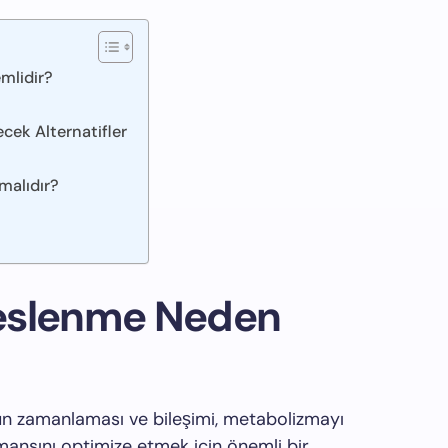
mlidir?
cek Alternatifler
malıdır?
eslenme Neden
n zamanlaması ve bileşimi, metabolizmayı
rmansını optimize etmek için önemli bir