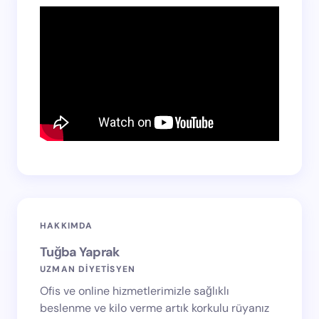
HAKKIMDA
Tuğba Yaprak
UZMAN DİYETİSYEN
Ofis ve online hizmetlerimizle sağlıklı
beslenme ve kilo verme artık korkulu rüyanız