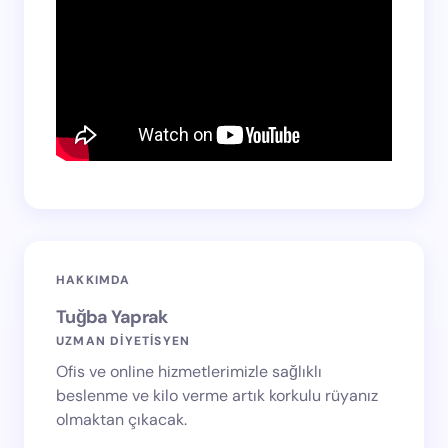
HAKKIMDA
Tuğba Yaprak
UZMAN DİYETİSYEN
Ofis ve online hizmetlerimizle sağlıklı
beslenme ve kilo verme artık korkulu rüyanız
olmaktan çıkacak.