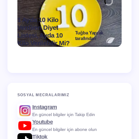
1 Ayda 10 Kilo
Verdiren Diyet
Tuğba Yaprak
Listesi, Ayda 10
1 Ayd
tarafından
Kilo Verilebilir Mi?
Verdi
on
Mart 11, 2024
SOSYAL MECRALARIMIZ
Instagram
En güncel bilgiler için Takip Edin
Youtube
En güncel bilgiler için abone olun
Tiktok