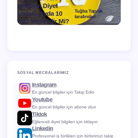
Verdiren Diyet
Tuğba Yaprak
Listesi, Ayda 10
1 Ayd
tarafından
Kilo Verilebilir Mi?
Verdi
on
Mart 11, 2024
SOSYAL MECRALARIMIZ
Instagram
En güncel bilgiler için Takip Edin
Youtube
En güncel bilgiler için abone olun
Tiktok
Eğlenceli diyet bilgileri için tıklayın
Linkedin
Profesyonel iş birlikleri için birbirimizi takip