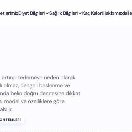
etlerimiz
Diyet Bilgileri
Sağlık Bilgileri
Kaç Kalori
Hakkımızda
İl
ı artırıp terlemeye neden olarak
ili olmaz, dengeli beslenme ve
sında belin doğru dengesine dikkat
a, model ve özelliklere göre
bilir.
YÖNTEMLERI