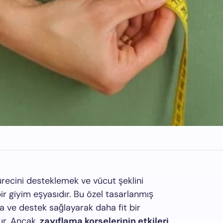
ürecini desteklemek ve vücut şeklini
ir giyim eşyasıdır. Bu özel tasarlanmış
şma ve destek sağlayarak daha fit bir
ur. Ancak,
zayıflama korselerinin etkileri