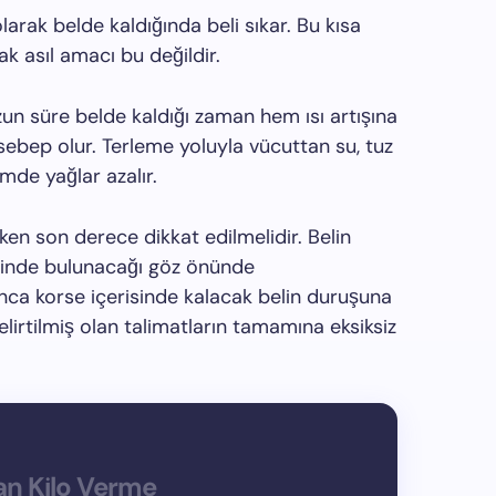
larak belde kaldığında beli sıkar. Bu kısa
k asıl amacı bu değildir.
zun süre belde kaldığı zaman hem ısı artışına
ebep olur. Terleme yoluyla vücuttan su, tuz
imde yağlar azalır.
rken son derece dikkat edilmelidir. Belin
isinde bulunacağı göz önünde
nca korse içerisinde kalacak belin duruşuna
lirtilmiş olan talimatların tamamına eksiksiz
n Kilo Verme