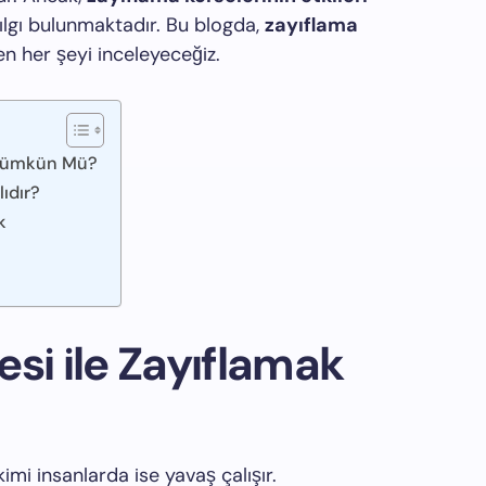
ılgı bulunmaktadır. Bu blogda,
zayıflama
n her şeyi inceleyeceğiz.
k Mümkün Mü?
lıdır?
k
si ile Zayıflamak
imi insanlarda ise yavaş çalışır.