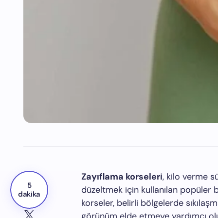
Zayıflama korseleri
, kilo verme s
5
düzeltmek için kullanılan popüler b
dakika
korseler, belirli bölgelerde sıkıla
görünüm elde etmeye yardımcı ol