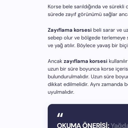
Korse bele sarıldığında ve sürekli o
sürede zayıf görünümü sağlar anca
Zayıflama korsesi
beli sarar ve u
sebep olur ve bölgede terlemeye s
ve yağ atılır. Böylece yavaş bir biç
Ancak
zayıflama korsesi
kullanılı
uzun bir süre boyunca korse içer
bulundurulmalıdır. Uzun süre boyu
dikkat edilmelidir. Aynı zamanda be
uyulmalıdır.
OKUMA ÖNERİSİ:
Yağda