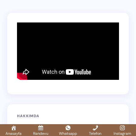
HAKKIMDA
Tuğba Yaprak
Anasayfa
Randevu
Whatsapp
Telefon
Instagram
UZMAN DİYETİSYEN