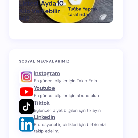
Listesi, Ayda 10
Tuğba Yaprak
Kilo Verilebilir
1 Ayda 15
tarafından
Mi?
Verdiren
on
Mart 11, 2024
SOSYAL MECRALARIMIZ
Instagram
En güncel bilgiler için Takip Edin
Youtube
En güncel bilgiler için abone olun
Tiktok
Eğlenceli diyet bilgileri için tıklayın
Linkedin
Profesyonel iş birlikleri için birbirimizi
takip edelim.