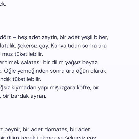
ek.
i, dört – beş adet zeytin, bir adet yeşil biber,
atalık, şekersiz çay. Kahvaltıdan sonra ara
muz tüketilebilir.
ercimek salatası, bir dilim yağsız beyaz
mek. Öğle yemeğinden sonra ara öğün olarak
ık tüketilebilir.
ğsız kıymadan yapılmış ızgara köfte, bir
ı, bir bardak ayran.
yaz peynir, bir adet domates, bir adet
, bir dilim kepekli ekmek ve şekersiz çay.