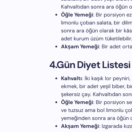
Kahvaltıdan sonra ara öğün ol
Öğle Yemeği
: Bir porsiyon e
limonlu çoban salata, bir dil
sonra ara öğün olarak bir kâs
adet kurum üzüm tüketilebilir
Akşam Yemeği
: Bir adet ort
4.Gün Diyet Listesi
Kahvaltı
: İki kaşık lor peynir
ekmek, bir adet yeşil biber, b
şekersiz çay. Kahvaltıdan sonr
Öğle Yemeği
: Bir porsiyon s
ve tuzsuz ama bol limonlu ço
yemeğinden sonra ara öğün ola
Akşam Yemeği
: Izgarada kız