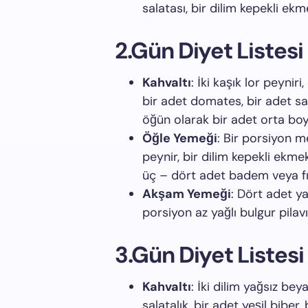
salatası, bir dilim kepekli ekm
2.Gün Diyet Listesi
Kahvaltı
: İki kaşık lor peynir
bir adet domates, bir adet sal
öğün olarak bir adet orta boy 
Öğle Yemeği
: Bir porsiyon m
peynir, bir dilim kepekli ek
üç – dört adet badem veya fınd
Akşam Yemeği
: Dört adet ya
porsiyon az yağlı bulgur pilav
3.Gün Diyet Listesi
Kahvaltı
: İki dilim yağsız be
salatalık, bir adet yeşil biber