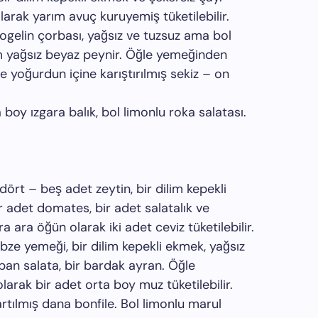
arak yarım avuç kuruyemiş tüketilebilir.
zogelin çorbası, yağsız ve tuzsuz ama bol
im yağsız beyaz peynir. Öğle yemeğinden
e yoğurdun içine karıştırılmış sekiz – on
.
a boy ızgara balık, bol limonlu roka salatası.
i, dört – beş adet zeytin, bir dilim kepekli
ir adet domates, bir adet salatalık ve
a ara öğün olarak iki adet ceviz tüketilebilir.
ebze yemeği, bir dilim kepekli ekmek, yağsız
ban salata, bir bardak ayran. Öğle
rak bir adet orta boy muz tüketilebilir.
artılmış dana bonfile. Bol limonlu marul