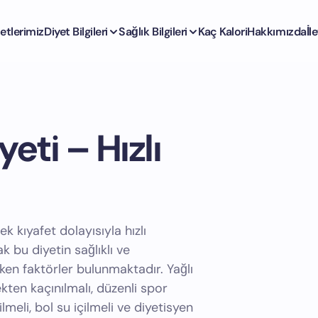
etlerimiz
Diyet Bilgileri
Sağlık Bilgileri
Kaç Kalori
Hakkımızda
İl
eti – Hızlı
ek kıyafet dolayısıyla hızlı
k bu diyetin sağlıklı ve
eken faktörler bulunmaktadır. Yağlı
ten kaçınılmalı, düzenli spor
ilmeli, bol su içilmeli ve diyetisyen