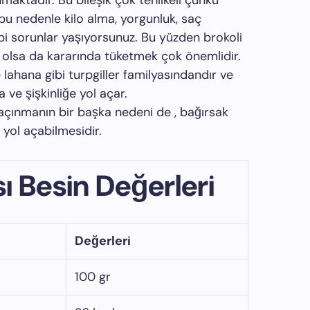
maktadır. Bu bileşik çok tehlikeli çünkü
 bu nedenle kilo alma, yorgunluk, saç
ibi sorunlar yaşıyorsunuz. Bu yüzden brokoli
in olsa da kararında tüketmek çok önemlidir.
e lahana gibi turpgiller familyasındandır ve
 ve şişkinliğe yol açar.
açınmanın bir başka nedeni de , bağırsak
a yol açabilmesidir.
ı Besin Değerleri
Değerleri
100 gr