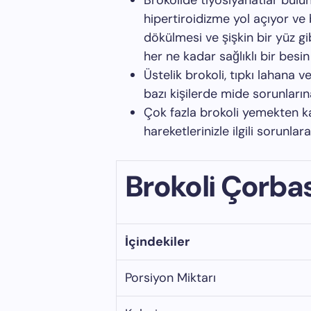
Brokolide tiyosiyanatlar bulun
hipertiroidizme yol açıyor ve
dökülmesi ve şişkin bir yüz g
her ne kadar sağlıklı bir bes
Üstelik brokoli, tıpkı lahana v
bazı kişilerde mide sorunlarına
Çok fazla brokoli yemekten k
hareketlerinizle ilgili sorunlar
Brokoli Çorbas
İçindekiler
Porsiyon Miktarı