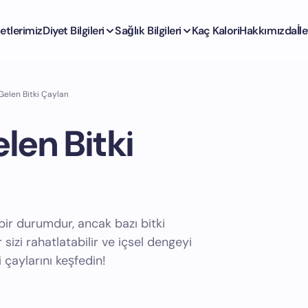
etlerimiz
Diyet Bilgileri
Sağlık Bilgileri
Kaç Kalori
Hakkımızda
İl
elen Bitki Çayları
len Bitki
bir durumdur, ancak bazı bitki
ler sizi rahatlatabilir ve içsel dengeyi
 çaylarını keşfedin!