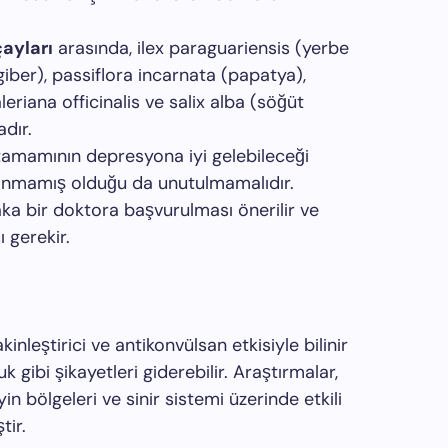
çayları
arasında, ilex paraguariensis (yerbe
ngiber), passiflora incarnata (papatya),
aleriana officinalis ve salix alba (söğüt
adır.
n tamamının depresyona iyi gelebileceği
tlanmamış olduğu da unutulmamalıdır.
ka bir doktora başvurulması önerilir ve
 gerekir.
inleştirici ve antikonvülsan etkisiyle bilinir
k gibi şikayetleri giderebilir. Araştırmalar,
yin bölgeleri ve sinir sistemi üzerinde etkili
tir.