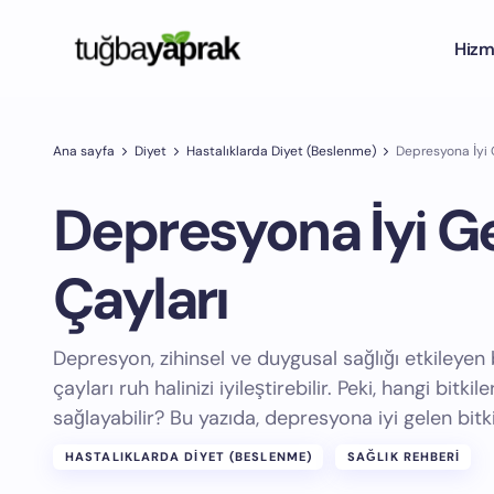
Hizm
Ana sayfa
Diyet
Hastalıklarda Diyet (Beslenme)
Depresyona İyi G
Depresyona İyi Ge
Çayları
Depresyon, zihinsel ve duygusal sağlığı etkileyen 
çayları ruh halinizi iyileştirebilir. Peki, hangi bitki
sağlayabilir? Bu yazıda, depresyona iyi gelen bitki
HASTALIKLARDA DIYET (BESLENME)
SAĞLIK REHBERI