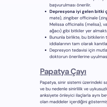
başvurulması önerilir.
Depresyona iyi gelen bitki 
mate), zingiber officinale (zi
Melissa officinalis (melisa), v
ağacı) gibi bitkiler yer almakt
Bununla birlikte, bu bitkileri
iddialarının tam olarak kanı
Depresyon tedavisi için mutla
doktorun önerilerine uyulması
Papatya Çayı
Papatya, sinir sistemi üzerindeki sak
ve bu nedenle sinirlilik ve uykusuzlu
anksiyete önleyici ilaçlarla aynı be
olan maddeler içerdiğini göstermiş