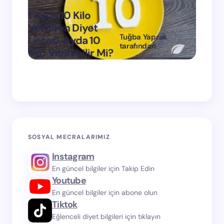
1 Ayda 10 Kilo
Verdiren Diyet
Tuğba Yaprak
Listesi, Ayda 10
1 Ayda
tarafından
Kilo Verilebilir Mi?
Verdi
on
Mart 11, 2024
SOSYAL MECRALARIMIZ
Instagram
En güncel bilgiler için Takip Edin
Youtube
En güncel bilgiler için abone olun
Tiktok
Eğlenceli diyet bilgileri için tıklayın