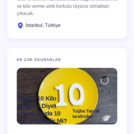
ve kilo verme artık korkulu rüyanız olmaktan
çıkacak.
İstanbul, Türkiye
EN ÇOK OKUNANLAR
1 Ayda 10 Kilo
Verdiren Diyet
Tuğba Yaprak
Listesi, Ayda 10
1 Ayd
tarafından
Kilo Verilebilir Mi?
Verdi
on
Mart 11, 2024