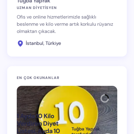
Tuğba Yaprak
UZMAN DİYETİSYEN
Ofis ve online hizmetlerimizle sağlıklı
beslenme ve kilo verme artık korkulu rüyanız
olmaktan çıkacak.
İstanbul, Türkiye
EN ÇOK OKUNANLAR
1 Ayda 10 Kilo
Verdiren Diyet
Tuğba Yaprak
Listesi, Ayda 10
1 Ayda