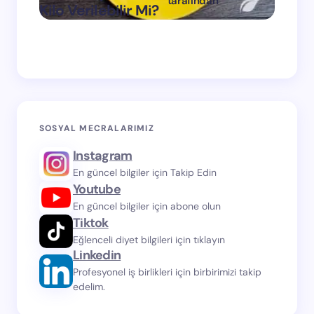
tarafından
Kilo Verilebilir Mi?
Verdi
on
Mart 11, 2024
SOSYAL MECRALARIMIZ
Instagram
En güncel bilgiler için Takip Edin
Youtube
En güncel bilgiler için abone olun
Tiktok
Eğlenceli diyet bilgileri için tıklayın
Linkedin
Profesyonel iş birlikleri için birbirimizi takip
edelim.